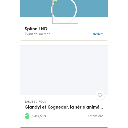
Spline LND
418 dei membri
Iscriviti
BAKUSS CIRCUS
Glandyl et Kognedur, la série animée !
8 427,59 $
Estensione