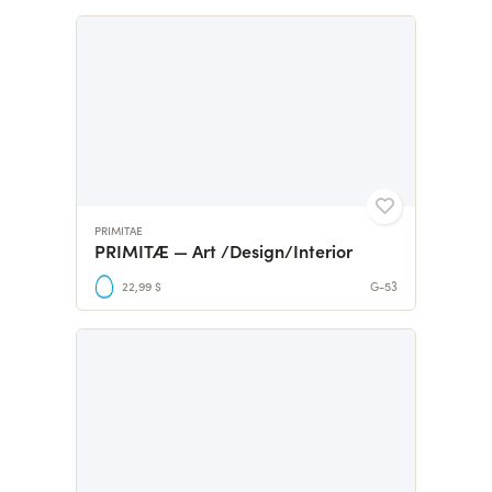
PRIMITAE
PRIMITÆ — Art /Design/Interior
22,99 $
G-53