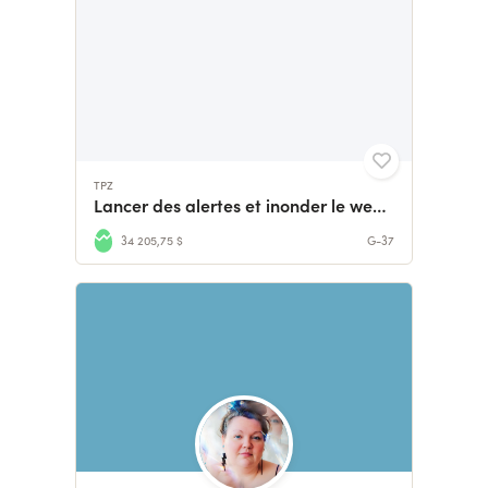
TPZ
Lancer des alertes et inonder le web : les enquêtes de TPZ !
34 205,75 $
G-37