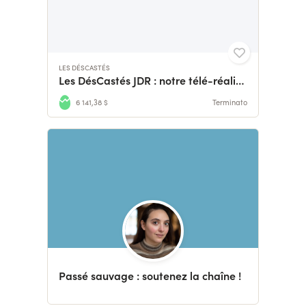
LES DÉSCASTÉS
Les DésCastés JDR : notre télé-réalité a besoin de vous !
6 141,38 $
Terminato
Passé sauvage : soutenez la chaîne !