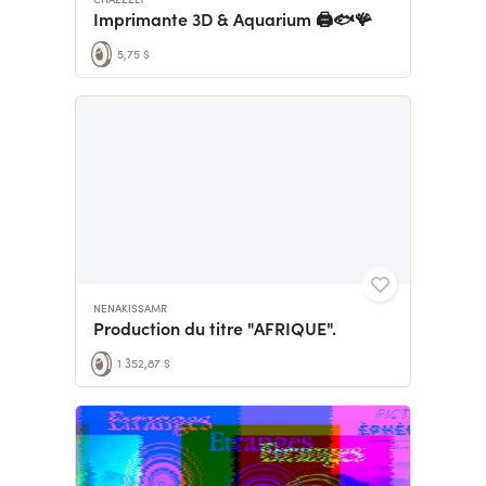
Imprimante 3D & Aquarium 🖨️🐟🪸
5,75 $
NENAKISSAMR
Production du titre "AFRIQUE".
1 352,87 $