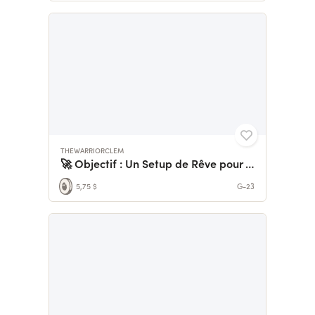
THEWARRIORCLEM
🚀 Objectif : Un Setup de Rêve pour TheWarriorClem 🚀
5,75 $
G-23