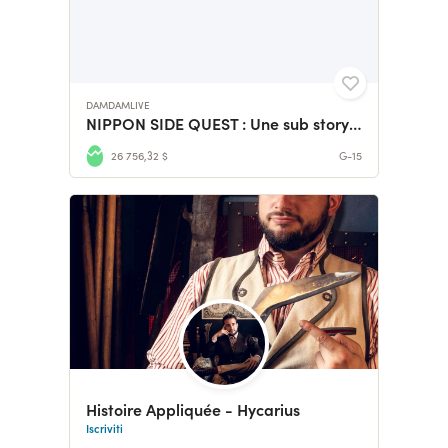
DAMDAMLIVE
NIPPON SIDE QUEST : Une sub story de Anne & DamDam
26 756,32 $
G-15
Histoire Appliquée - Hycarius
Iscriviti