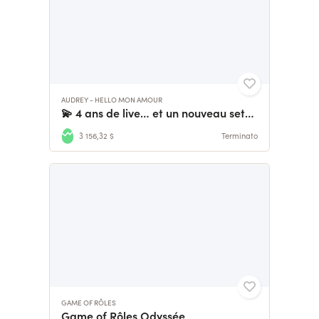
AUDREY - HELLO MON AMOUR
💫 4 ans de live… et un nouveau setup à construire !
3 156,32 $
Terminato
GAME OF RÔLES
Game of Rôles Odyssée