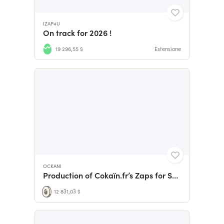
IZAP4U
On track for 2026 !
19 296,55 $
Estensione
OCKANI
Production of Cokaïn.fr’s Zaps for Season 10
12 831,03 $