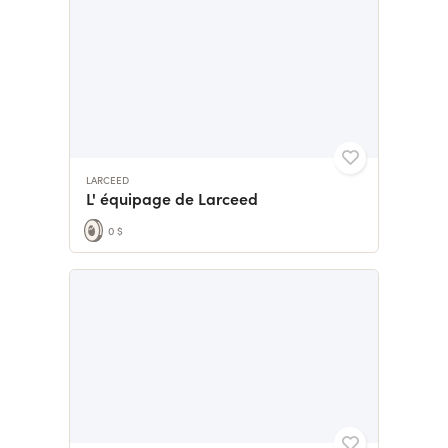
LARCEED
L' équipage de Larceed
0 $