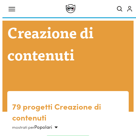
Creazione di
contenuti
79 progetti Creazione di
contenuti
Popolari
mostrati per