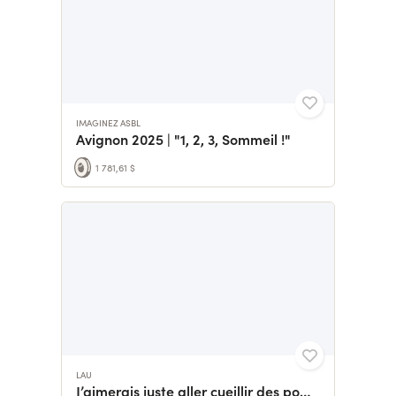
IMAGINEZ ASBL
Avignon 2025 | "1, 2, 3, Sommeil !"
1 781,61 $
LAU
J’aimerais juste aller cueillir des pommes