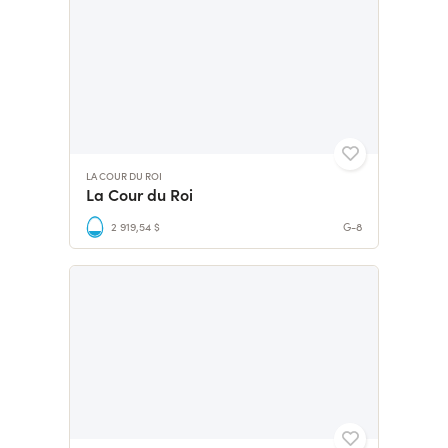
LA COUR DU ROI
La Cour du Roi
2 919,54 $
G-8