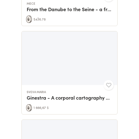
MECE
From the Danube to the Seine - a free outdoor piano concert
$436.78
SVEVA MARIA
Ginestra - A corporal cartography of a porous city
1 666,67 $