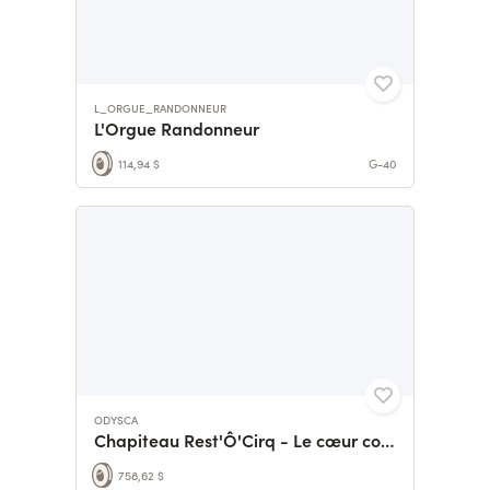
L_ORGUE_RANDONNEUR
L'Orgue Randonneur
114,94 $
G-40
ODYSCA
Chapiteau Rest'Ô'Cirq - Le cœur convivial du Festival
758,62 $