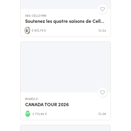
ASS. CELLO FAN
Soutenez les quatre saisons de Cello Fan
5 913,79 $
G-24
RODÉO Z
CANADA TOUR 2026
2 712,64 $
G-28