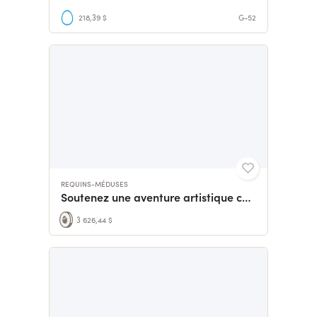
218,39 $
G-52
REQUINS-MÉDUSES
Soutenez une aventure artistique collective
3 626,44 $