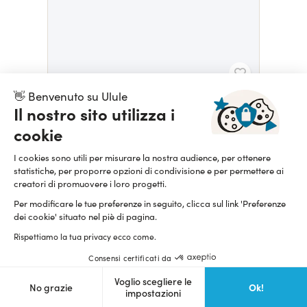
COLLECTIF LÉSION(S)
👋 Benvenuto su Ulule
Contribution pour l'existence du spectacle FAILLES
Il nostro sito utilizza i
333,33 $
cookie
I cookies sono utili per misurare la nostra audience, per ottenere
statistiche, per proporre opzioni di condivisione e per permettere ai
creatori di promuovere i loro progetti.
Per modificare le tue preferenze in seguito, clicca sul link 'Preferenze
dei cookie' situato nel piè di pagina.
Rispettiamo la tua privacy ecco come.
Consensi certificati da
Voglio scegliere le
CIE LES RIBINES
Ok!
No grazie
impostazioni
Soutien à la Cie de théâtre les Ribines