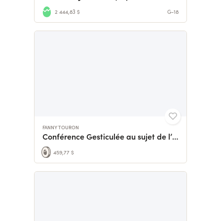
2 444,83 $
G-18
FANNY TOURON
Conférence Gesticulée au sujet de l’inceste
459,77 $