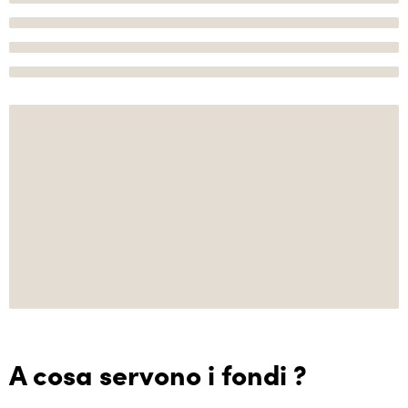
A cosa servono i fondi ?