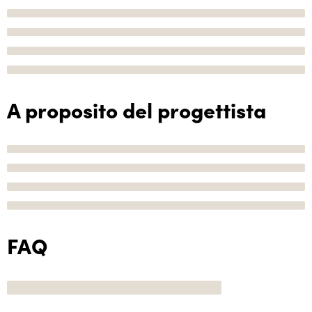
A proposito del progettista
FAQ