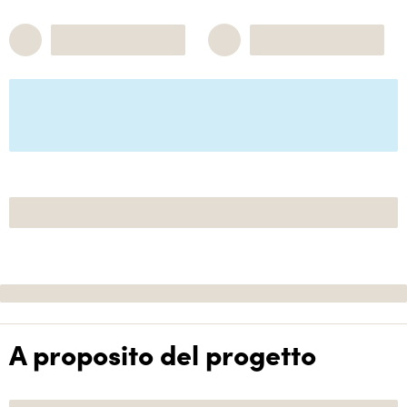
A proposito del progetto