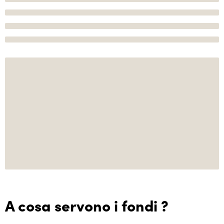
A cosa servono i fondi ?