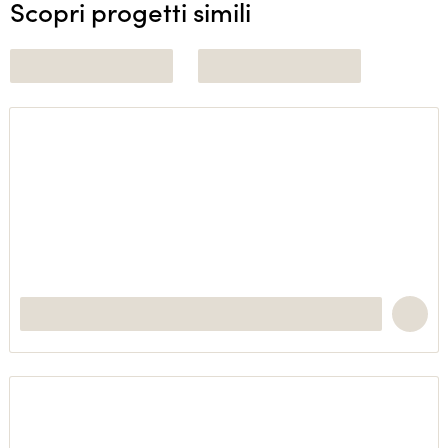
Scopri progetti simili