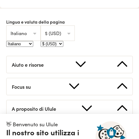
Lingua e valuta della pagina
Italiano
$ (USD)
Aiuto e risorse
Lancia il tuo progetto
FAQ
Focus su
Le tre cerchie di finanziamento
Contattaci
Calcolare l’obiettivo finanziario
Statistiche
A proposito di Ulule
Scopri Ulule
Preparare il retroplanning
API per sviluppatori
👋 Benvenuto su Ulule
Staff
Il nostro sito utilizza i
Linee guida per il branding