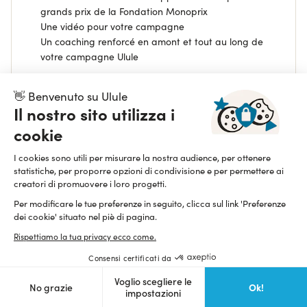
grands prix de la Fondation Monoprix
Une vidéo pour votre campagne
Un coaching renforcé en amont et tout au long de
votre campagne Ulule
👋 Benvenuto su Ulule
Il nostro sito utilizza i
EN SAVOIR PLUS
cookie
Voir les projets participants
I cookies sono utili per misurare la nostra audience, per ottenere
statistiche, per proporre opzioni di condivisione e per permettere ai
creatori di promuovere i loro progetti.
Per modificare le tue preferenze in seguito, clicca sul link 'Preferenze
Terminé
dei cookie' situato nel piè di pagina.
Rispettiamo la tua privacy ecco come.
Consensi certificati da
Voglio scegliere le
Ok!
No grazie
impostazioni