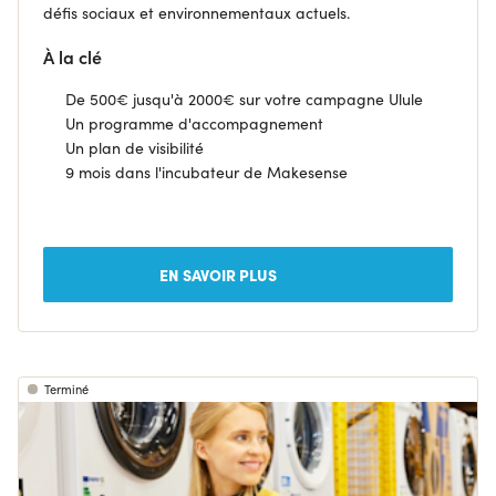
défis sociaux et environnementaux actuels.
À la clé
De
500€ jusqu'à 2000€ sur votre campagne Ulule
Un p
rogramme d'accompagnement
U
n plan de visibilité
9 mois dans l'incubateur de Makesense
EN SAVOIR PLUS
Terminé