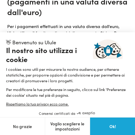
(pagamenti in una valuta diversa
dall'euro)
Per i pagamenti effettuati in una valuta diversa dall'euro,
Ulule utilizza il fornitore di servizi di pagamento Stripe. Per
queste transazioni, il Contributo non viene immediatamente
👋 Benvenuto su Ulule
addebitato sul conto dell’Utente Ulule. Viene registrata
Il nostro sito utilizza i
un'autorizzazione di pagamento, che verrà eseguita solo se
cookie
l'obiettivo di finanziamento viene raggiunto, una volta
terminata la Durata della campagna.
I cookies sono utili per misurare la nostra audience, per ottenere
statistiche, per proporre opzioni di condivisione e per permettere ai
Prima della data di scadenza della Durata della campagna,
creatori di promuovere i loro progetti.
l’Utente Ulule può annullare il suo Contributo. In questo caso,
l'importo del Contributo non sarà mai addebitato.
Per modificare le tue preferenze in seguito, clicca sul link 'Preferenze
dei cookie' situato nel piè di pagina.
Se alla fine della Durata della campagna non è stato
Rispettiamo la tua privacy ecco come.
raggiunto l'obiettivo di finanziamento, il Contributo
dell’Utente Ulule non viene addebitato.
Consensi certificati da
Se alla fine della Durata della campagna è stato raggiunto o
Voglio scegliere le
Ok!
No grazie
impostazioni
superato l'obiettivo di finanziamento, il contributo dell’Utente